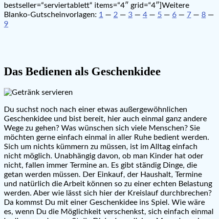
bestseller=“serviertablett“ items=“4″ grid=“4″]Weitere
Blanko-Gutscheinvorlagen:
1
—
2
—
3
—
4
—
5
—
6
—
7
—
8
—
9
Das Bedienen als Geschenkidee
Du suchst noch nach einer etwas außergewöhnlichen
Geschenkidee und bist bereit, hier auch einmal ganz andere
Wege zu gehen? Was wünschen sich viele Menschen? Sie
möchten gerne einfach einmal in aller Ruhe bedient werden.
Sich um nichts kümmern zu müssen, ist im Alltag einfach
nicht möglich. Unabhängig davon, ob man Kinder hat oder
nicht, fallen immer Termine an. Es gibt ständig Dinge, die
getan werden müssen. Der Einkauf, der Haushalt, Termine
und natürlich die Arbeit können so zu einer echten Belastung
werden. Aber wie lässt sich hier der Kreislauf durchbrechen?
Da kommst Du mit einer Geschenkidee ins Spiel. Wie wäre
es, wenn Du die Möglichkeit verschenkst, sich einfach einmal