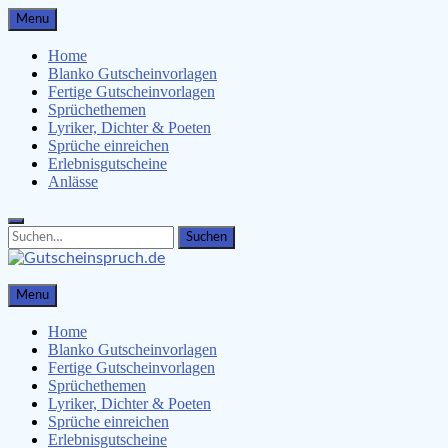
Skip
Menu
to
content
Home
Blanko Gutscheinvorlagen
Fertige Gutscheinvorlagen
Sprüchethemen
Lyriker, Dichter & Poeten
Sprüche einreichen
Erlebnisgutscheine
Anlässe
Search
Search
for:
Gutscheinspruch.de
Menu
Gutscheinsprüche & Gutscheinvorlagen finden
Home
Blanko Gutscheinvorlagen
Fertige Gutscheinvorlagen
Sprüchethemen
Lyriker, Dichter & Poeten
Sprüche einreichen
Erlebnisgutscheine