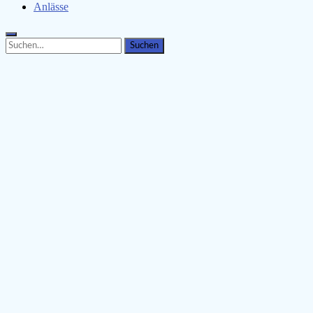
Anlässe
Search
Search
for: