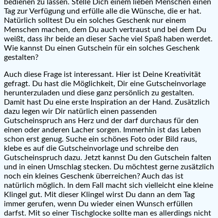
bedienen zu lassen. Stelle Dich einem lieben Menschen einen
Tag zur Verfügung und erfülle alle die Wünsche, die er hat.
Natürlich solltest Du ein solches Geschenk nur einem
Menschen machen, dem Du auch vertraust und bei dem Du
weißt, dass ihr beide an dieser Sache viel Spaß haben werdet.
Wie kannst Du einen Gutschein für ein solches Geschenk
gestalten?
Auch diese Frage ist interessant. Hier ist Deine Kreativität
gefragt. Du hast die Möglichkeit, Dir eine Gutscheinvorlage
herunterzuladen und diese ganz persönlich zu gestalten.
Damit hast Du eine erste Inspiration an der Hand. Zusätzlich
dazu legen wir Dir natürlich einen passenden
Gutscheinspruch ans Herz und der darf durchaus für den
einen oder anderen Lacher sorgen. Immerhin ist das Leben
schon erst genug. Suche ein schönes Foto oder Bild raus,
klebe es auf die Gutscheinvorlage und schreibe den
Gutscheinspruch dazu. Jetzt kannst Du den Gutschein falten
und in einen Umschlag stecken. Du möchtest gerne zusätzlich
noch ein kleines Geschenk überreichen? Auch das ist
natürlich möglich. In dem Fall macht sich vielleicht eine kleine
Klingel gut. Mit dieser Klingel wirst Du dann an dem Tag
immer gerufen, wenn Du wieder einen Wunsch erfüllen
darfst. Mit so einer Tischglocke sollte man es allerdings nicht