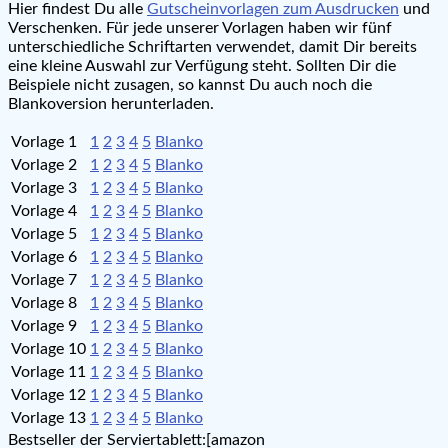
Hier findest Du alle
Gutscheinvorlagen zum Ausdrucken
und
Verschenken. Für jede unserer Vorlagen haben wir fünf
unterschiedliche Schriftarten verwendet, damit Dir bereits
eine kleine Auswahl zur Verfügung steht. Sollten Dir die
Beispiele nicht zusagen, so kannst Du auch noch die
Blankoversion herunterladen.
Vorlage 1
1
2
3
4
5
Blanko
Vorlage 2
1
2
3
4
5
Blanko
Vorlage 3
1
2
3
4
5
Blanko
Vorlage 4
1
2
3
4
5
Blanko
Vorlage 5
1
2
3
4
5
Blanko
Vorlage 6
1
2
3
4
5
Blanko
Vorlage 7
1
2
3
4
5
Blanko
Vorlage 8
1
2
3
4
5
Blanko
Vorlage 9
1
2
3
4
5
Blanko
Vorlage 10
1
2
3
4
5
Blanko
Vorlage 11
1
2
3
4
5
Blanko
Vorlage 12
1
2
3
4
5
Blanko
Vorlage 13
1
2
3
4
5
Blanko
Bestseller der Serviertablett:[amazon