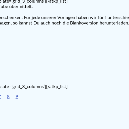
late=’grid_3_columns‘][/atkp_list]
ube übermittelt.
rschenken. Für jede unserer Vorlagen haben wir fünf unterschied
zusagen, so kannst Du auch noch die Blankoversion herunterladen
late=’grid_3_columns‘][/atkp_list]
7
—
8
—
9