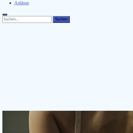
Anlässe
Search
Search
for: