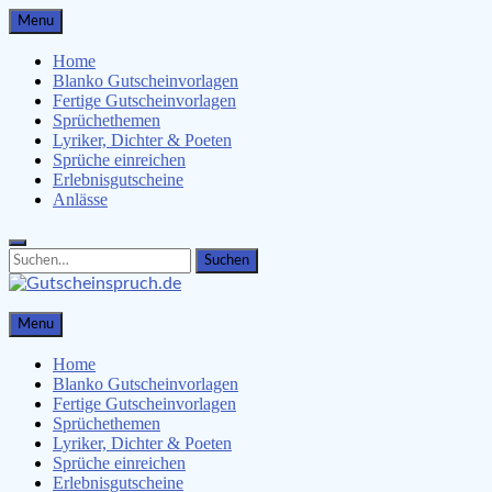
Skip
Menu
to
content
Home
Blanko Gutscheinvorlagen
Fertige Gutscheinvorlagen
Sprüchethemen
Lyriker, Dichter & Poeten
Sprüche einreichen
Erlebnisgutscheine
Anlässe
Search
Search
for:
Gutscheinspruch.de
Menu
Gutscheinsprüche & Gutscheinvorlagen finden
Home
Blanko Gutscheinvorlagen
Fertige Gutscheinvorlagen
Sprüchethemen
Lyriker, Dichter & Poeten
Sprüche einreichen
Erlebnisgutscheine