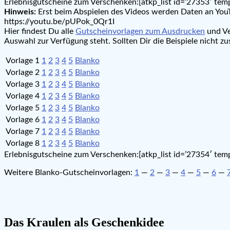
Erlebnisgutscheine zum Verschenken:[atkp_list id=’27353′ temp
Hinweis:
Erst beim Abspielen des Videos werden Daten an YouT
https://youtu.be/pUPok_0Qr1I
Hier findest Du alle
Gutscheinvorlagen zum Ausdrucken
und Ve
Auswahl zur Verfügung steht. Sollten Dir die Beispiele nicht 
Vorlage 1
1
2
3
4
5
Blanko
Vorlage 2
1
2
3
4
5
Blanko
Vorlage 3
1
2
3
4
5
Blanko
Vorlage 4
1
2
3
4
5
Blanko
Vorlage 5
1
2
3
4
5
Blanko
Vorlage 6
1
2
3
4
5
Blanko
Vorlage 7
1
2
3
4
5
Blanko
Vorlage 8
1
2
3
4
5
Blanko
Erlebnisgutscheine zum Verschenken:[atkp_list id=’27354′ temp
Weitere Blanko-Gutscheinvorlagen:
1
—
2
—
3
—
4
—
5
—
6
—
Das Kraulen als Geschenkidee