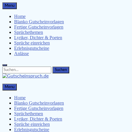
Skip
Menu
to
content
Home
Blanko Gutscheinvorlagen
Fertige Gutscheinvorlagen
Sprüchethemen
Lyriker, Dichter & Poeten
Sprüche einreichen
Erlebnisgutscheine
Anlässe
Search
Search
for:
Gutscheinspruch.de
Menu
Gutscheinsprüche & Gutscheinvorlagen finden
Home
Blanko Gutscheinvorlagen
Fertige Gutscheinvorlagen
Sprüchethemen
Lyriker, Dichter & Poeten
Sprüche einreichen
Erlebnisgutscheine