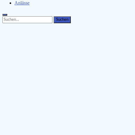
Anlässe
Search
Search
for: