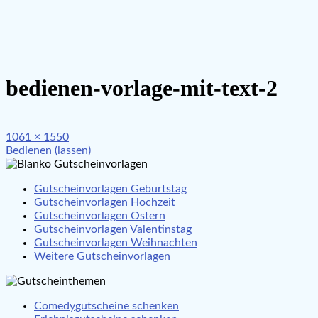
bedienen-vorlage-mit-text-2
Full
1061 × 1550
Beitragsnavigation
size
Bedienen (lassen)
Gutscheinvorlagen Geburtstag
Gutscheinvorlagen Hochzeit
Gutscheinvorlagen Ostern
Gutscheinvorlagen Valentinstag
Gutscheinvorlagen Weihnachten
Weitere Gutscheinvorlagen
Comedygutscheine schenken