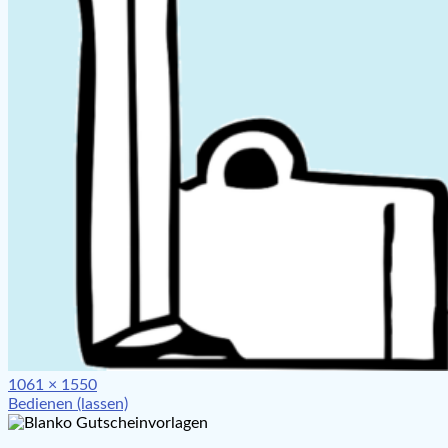
Full
1061 × 1550
Beitragsnavigation
size
Bedienen (lassen)