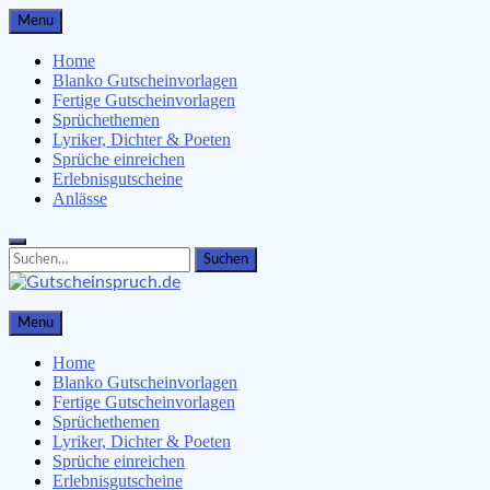
Skip
Menu
to
content
Home
Blanko Gutscheinvorlagen
Fertige Gutscheinvorlagen
Sprüchethemen
Lyriker, Dichter & Poeten
Sprüche einreichen
Erlebnisgutscheine
Anlässe
Search
Search
for:
Gutscheinspruch.de
Menu
Gutscheinsprüche & Gutscheinvorlagen finden
Home
Blanko Gutscheinvorlagen
Fertige Gutscheinvorlagen
Sprüchethemen
Lyriker, Dichter & Poeten
Sprüche einreichen
Erlebnisgutscheine