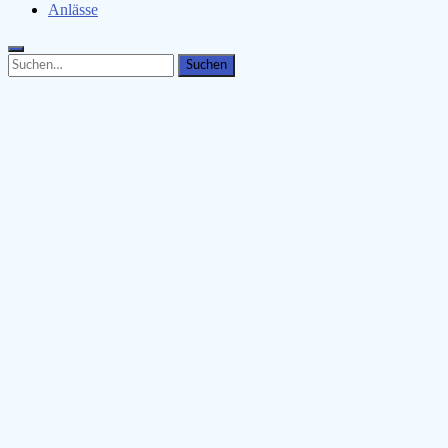
Anlässe
Search
Search
for: