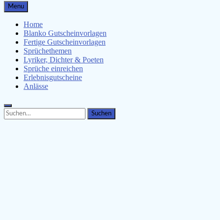
Gutscheinspruch.de
Menu
Gutscheinsprüche & Gutscheinvorlagen finden
Home
Blanko Gutscheinvorlagen
Fertige Gutscheinvorlagen
Sprüchethemen
Lyriker, Dichter & Poeten
Sprüche einreichen
Erlebnisgutscheine
Anlässe
Search
Search
for: