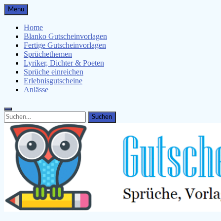
Skip
Menu
to
content
Home
Blanko Gutscheinvorlagen
Fertige Gutscheinvorlagen
Sprüchethemen
Lyriker, Dichter & Poeten
Sprüche einreichen
Erlebnisgutscheine
Anlässe
Search
Search
for: