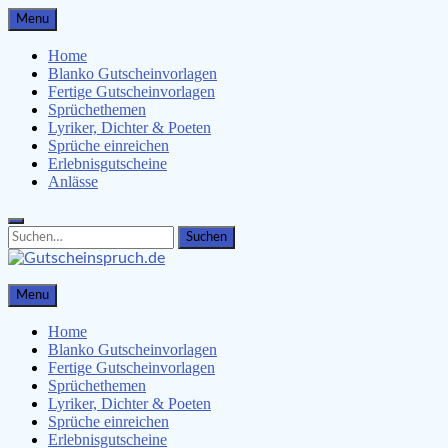
Skip
Menu
to
content
Home
Blanko Gutscheinvorlagen
Fertige Gutscheinvorlagen
Sprüchethemen
Lyriker, Dichter & Poeten
Sprüche einreichen
Erlebnisgutscheine
Anlässe
Search
Search
for:
Gutscheinspruch.de
Menu
Gutscheinsprüche & Gutscheinvorlagen finden
Home
Blanko Gutscheinvorlagen
Fertige Gutscheinvorlagen
Sprüchethemen
Lyriker, Dichter & Poeten
Sprüche einreichen
Erlebnisgutscheine