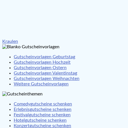
Beitragsnavigation
Kraulen
Gutscheinvorlagen Geburtstag
Gutscheinvorlagen Hochzeit
Gutscheinvorlagen Ostern
Gutscheinvorlagen Valentinstag
Gutscheinvorlagen Weihnachten
Weitere Gutscheinvorlagen
Comedygutscheine schenken
Erlebnisgutscheine schenken
Festivalgutscheine schenken
Hotelgutscheine schenken
Konzertgutscheine schenken