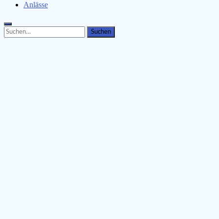
Anlässe
Search
Search
for: