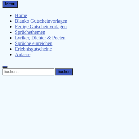
Gutscheinspruch.de
Menu
Gutscheinsprüche & Gutscheinvorlagen finden
Home
Blanko Gutscheinvorlagen
Fertige Gutscheinvorlagen
Sprüchethemen
Lyriker, Dichter & Poeten
Sprüche einreichen
Erlebnisgutscheine
Anlässe
Search
Search
for: