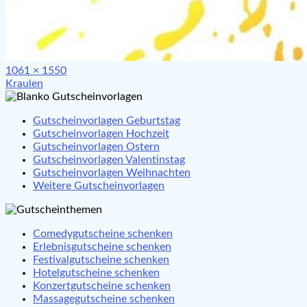
Full
1061 × 1550
Beitragsnavigation
size
Kraulen
Gutscheinvorlagen Geburtstag
Gutscheinvorlagen Hochzeit
Gutscheinvorlagen Ostern
Gutscheinvorlagen Valentinstag
Gutscheinvorlagen Weihnachten
Weitere Gutscheinvorlagen
Comedygutscheine schenken
Erlebnisgutscheine schenken
Festivalgutscheine schenken
Hotelgutscheine schenken
Konzertgutscheine schenken
Massagegutscheine schenken