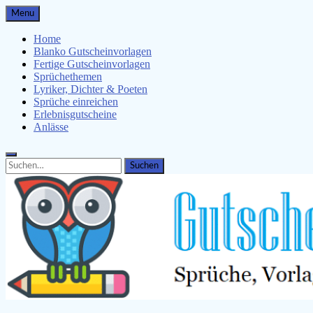
Skip
Menu
to
content
Home
Blanko Gutscheinvorlagen
Fertige Gutscheinvorlagen
Sprüchethemen
Lyriker, Dichter & Poeten
Sprüche einreichen
Erlebnisgutscheine
Anlässe
Search
Search
for: