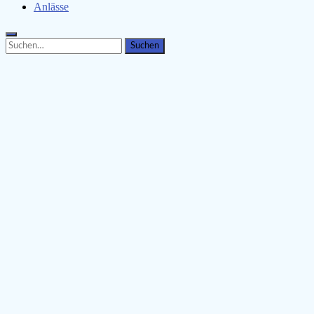
Anlässe
Search
Search
for: