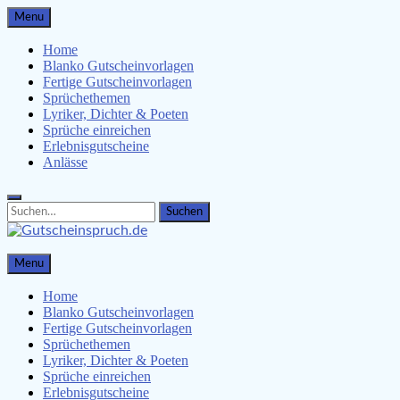
Skip
Menu
to
content
Home
Blanko Gutscheinvorlagen
Fertige Gutscheinvorlagen
Sprüchethemen
Lyriker, Dichter & Poeten
Sprüche einreichen
Erlebnisgutscheine
Anlässe
Search
Search
for:
Gutscheinspruch.de
Menu
Gutscheinsprüche & Gutscheinvorlagen finden
Home
Blanko Gutscheinvorlagen
Fertige Gutscheinvorlagen
Sprüchethemen
Lyriker, Dichter & Poeten
Sprüche einreichen
Erlebnisgutscheine