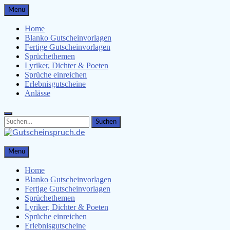
Skip
Menu
to
content
Home
Blanko Gutscheinvorlagen
Fertige Gutscheinvorlagen
Sprüchethemen
Lyriker, Dichter & Poeten
Sprüche einreichen
Erlebnisgutscheine
Anlässe
Search
Search
for:
Gutscheinspruch.de
Menu
Gutscheinsprüche & Gutscheinvorlagen finden
Home
Blanko Gutscheinvorlagen
Fertige Gutscheinvorlagen
Sprüchethemen
Lyriker, Dichter & Poeten
Sprüche einreichen
Erlebnisgutscheine