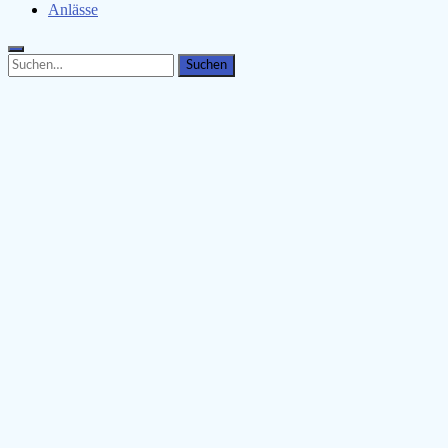
Anlässe
Search
Search
for: