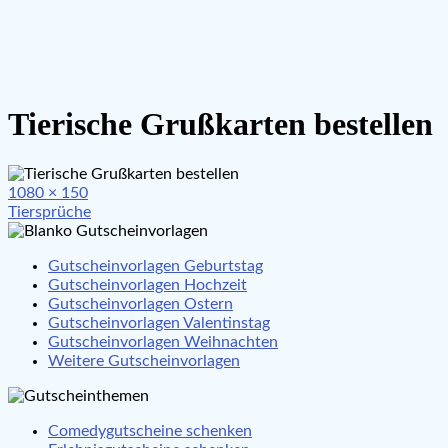
Tierische Grußkarten bestellen
Full
1080 × 150
Beitragsnavigation
size
Tiersprüche
Gutscheinvorlagen Geburtstag
Gutscheinvorlagen Hochzeit
Gutscheinvorlagen Ostern
Gutscheinvorlagen Valentinstag
Gutscheinvorlagen Weihnachten
Weitere Gutscheinvorlagen
Comedygutscheine schenken