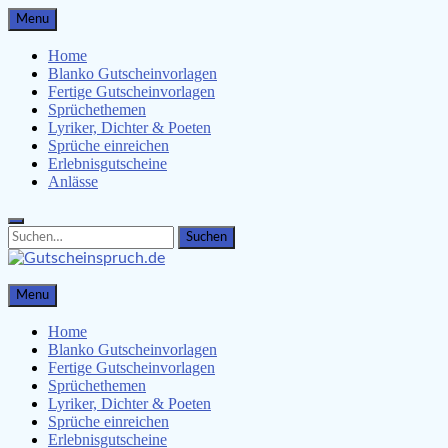
Skip
Menu
to
content
Home
Blanko Gutscheinvorlagen
Fertige Gutscheinvorlagen
Sprüchethemen
Lyriker, Dichter & Poeten
Sprüche einreichen
Erlebnisgutscheine
Anlässe
Search
Search
for:
Gutscheinspruch.de
Menu
Gutscheinsprüche & Gutscheinvorlagen finden
Home
Blanko Gutscheinvorlagen
Fertige Gutscheinvorlagen
Sprüchethemen
Lyriker, Dichter & Poeten
Sprüche einreichen
Erlebnisgutscheine