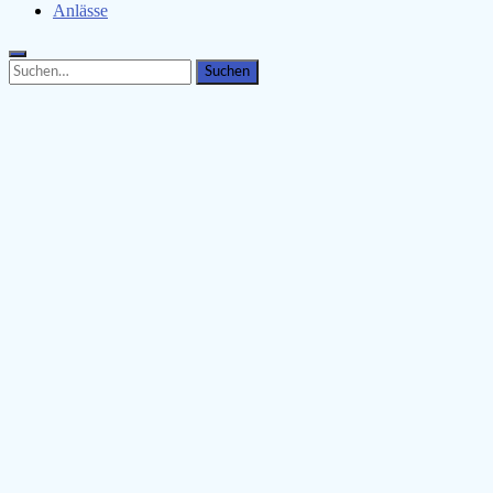
Anlässe
Search
Search
for: