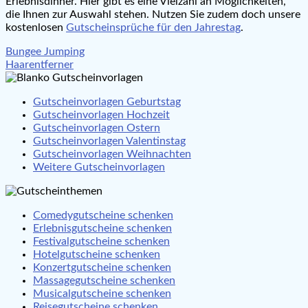
Erlebnisdinner. Hier gibt es eine Vielzahl an Möglichkeiten,
die Ihnen zur Auswahl stehen. Nutzen Sie zudem doch unsere
kostenlosen
Gutscheinsprüche für den Jahrestag
.
Beitragsnavigation
Bungee Jumping
Haarentferner
Gutscheinvorlagen Geburtstag
Gutscheinvorlagen Hochzeit
Gutscheinvorlagen Ostern
Gutscheinvorlagen Valentinstag
Gutscheinvorlagen Weihnachten
Weitere Gutscheinvorlagen
Comedygutscheine schenken
Erlebnisgutscheine schenken
Festivalgutscheine schenken
Hotelgutscheine schenken
Konzertgutscheine schenken
Massagegutscheine schenken
Musicalgutscheine schenken
Reisegutscheine schenken