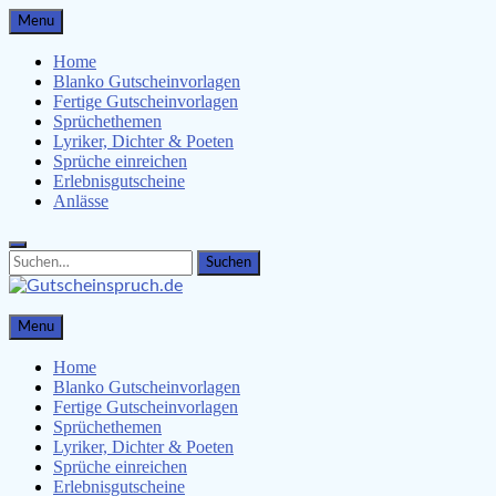
Skip
Menu
to
content
Home
Blanko Gutscheinvorlagen
Fertige Gutscheinvorlagen
Sprüchethemen
Lyriker, Dichter & Poeten
Sprüche einreichen
Erlebnisgutscheine
Anlässe
Search
Search
for:
Gutscheinspruch.de
Menu
Gutscheinsprüche & Gutscheinvorlagen finden
Home
Blanko Gutscheinvorlagen
Fertige Gutscheinvorlagen
Sprüchethemen
Lyriker, Dichter & Poeten
Sprüche einreichen
Erlebnisgutscheine