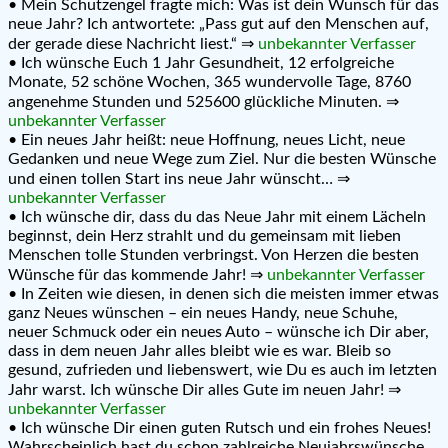
• Mein Schutzengel fragte mich: Was ist dein Wunsch für das
neue Jahr? Ich antwortete: „Pass gut auf den Menschen auf,
der gerade diese Nachricht liest.“ ⇒
unbekannter Verfasser
• Ich wünsche Euch 1 Jahr Gesundheit, 12 erfolgreiche
Monate, 52 schöne Wochen, 365 wundervolle Tage, 8760
angenehme Stunden und 525600 glückliche Minuten. ⇒
unbekannter Verfasser
• Ein neues Jahr heißt: neue Hoffnung, neues Licht, neue
Gedanken und neue Wege zum Ziel. Nur die besten Wünsche
und einen tollen Start ins neue Jahr wünscht… ⇒
unbekannter Verfasser
• Ich wünsche dir, dass du das Neue Jahr mit einem Lächeln
beginnst, dein Herz strahlt und du gemeinsam mit lieben
Menschen tolle Stunden verbringst. Von Herzen die besten
Wünsche für das kommende Jahr! ⇒
unbekannter Verfasser
• In Zeiten wie diesen, in denen sich die meisten immer etwas
ganz Neues wünschen – ein neues Handy, neue Schuhe,
neuer Schmuck oder ein neues Auto – wünsche ich Dir aber,
dass in dem neuen Jahr alles bleibt wie es war. Bleib so
gesund, zufrieden und liebenswert, wie Du es auch im letzten
Jahr warst. Ich wünsche Dir alles Gute im neuen Jahr! ⇒
unbekannter Verfasser
• Ich wünsche Dir einen guten Rutsch und ein frohes Neues!
Wahrscheinlich hast du schon zahlreiche Neujahrswünsche