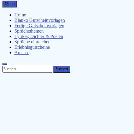
Gutscheinspruch.de
Menu
Gutscheinsprüche & Gutscheinvorlagen finden
Home
Blanko Gutscheinvorlagen
Fertige Gutscheinvorlagen
Sprüchethemen
Lyriker, Dichter & Poeten
Sprüche einreichen
Erlebnisgutscheine
Anlässe
Search
Search
for: