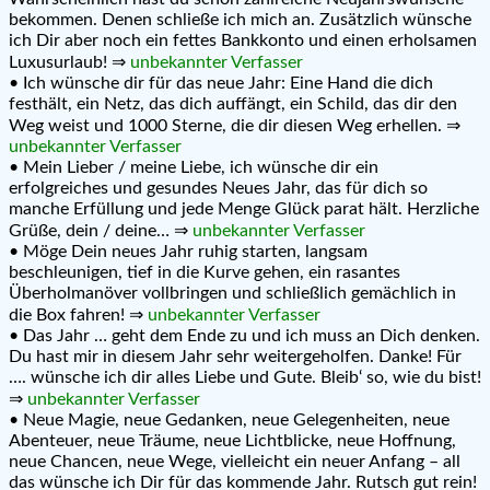
bekommen. Denen schließe ich mich an. Zusätzlich wünsche
ich Dir aber noch ein fettes Bankkonto und einen erholsamen
Luxusurlaub! ⇒
unbekannter Verfasser
• Ich wünsche dir für das neue Jahr: Eine Hand die dich
festhält, ein Netz, das dich auffängt, ein Schild, das dir den
Weg weist und 1000 Sterne, die dir diesen Weg erhellen. ⇒
unbekannter Verfasser
• Mein Lieber / meine Liebe, ich wünsche dir ein
erfolgreiches und gesundes Neues Jahr, das für dich so
manche Erfüllung und jede Menge Glück parat hält. Herzliche
Grüße, dein / deine… ⇒
unbekannter Verfasser
• Möge Dein neues Jahr ruhig starten, langsam
beschleunigen, tief in die Kurve gehen, ein rasantes
Überholmanöver vollbringen und schließlich gemächlich in
die Box fahren! ⇒
unbekannter Verfasser
• Das Jahr … geht dem Ende zu und ich muss an Dich denken.
Du hast mir in diesem Jahr sehr weitergeholfen. Danke! Für
…. wünsche ich dir alles Liebe und Gute. Bleib‘ so, wie du bist!
⇒
unbekannter Verfasser
• Neue Magie, neue Gedanken, neue Gelegenheiten, neue
Abenteuer, neue Träume, neue Lichtblicke, neue Hoffnung,
neue Chancen, neue Wege, vielleicht ein neuer Anfang – all
das wünsche ich Dir für das kommende Jahr. Rutsch gut rein!