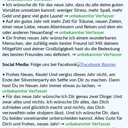
• Ich wünsche dir für das neue Jahr, dass du alle deine guten
Vorsätze umsetzen kannst: weniger Stress, mehr Spaß, mehr
Geld und ganz viel gute Laune! ⇒
unbekannter Verfasser
• Auf ein gutes Jahr mit mehr Zeit für Träume, neuen Zielen,
einer neue Liebe, neuen Abenteuern und Reisen und dem ein
oder anderen Neuanfang! ⇒
unbekannter Verfasser
• Ein frohes neues Jahr wünsche ich einem wunderbaren
Menschen, der zufällig mein bester Freund ist! Mit deinem
Mitgefühl und deiner Großzügigkeit hast du die Bedeutung
des besten Freundes neu definiert. ⇒
unbekannter Verfasser
Social Media:
Folge uns bei Facebook
• Frohes Neues, Keule! Und vergiss dieses Jahr nicht, am
Ende der Silvesterparty ein Selfie von Dir zu machen. Dann
hast Du im Neuen Jahr immer etwas zu lachen. ⇒
unbekannter Verfasser
• Für das neue Jahr wünsche ich Dir genau zwei Dinge: Und
zwar alles und nichts. Ich wünsche Dir alles, das Dich
zufrieden und glücklich macht und nichts, das Dich
verzweifeln oder stolpern lässt. Und ich wünsche Dir, dass
Du beides voneinander unterscheiden kannst. Alles Gute für
Dich und frohes, neues Jahr! ⇒
unbekannter Verfasser