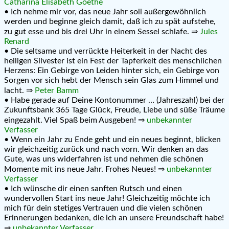
Catharina Elisabeth Goethe
• Ich nehme mir vor, das neue Jahr soll außergewöhnlich
werden und beginne gleich damit, daß ich zu spät aufstehe,
zu gut esse und bis drei Uhr in einem Sessel schlafe. ⇒
Jules
Renard
• Die seltsame und verrückte Heiterkeit in der Nacht des
heiligen Silvester ist ein Fest der Tapferkeit des menschlichen
Herzens: Ein Gebirge von Leiden hinter sich, ein Gebirge von
Sorgen vor sich hebt der Mensch sein Glas zum Himmel und
lacht. ⇒
Peter Bamm
• Habe gerade auf Deine Kontonummer … (Jahreszahl) bei der
Zukunftsbank 365 Tage Glück, Freude, Liebe und süße Träume
eingezahlt. Viel Spaß beim Ausgeben! ⇒
unbekannter
Verfasser
• Wenn ein Jahr zu Ende geht und ein neues beginnt, blicken
wir gleichzeitig zurück und nach vorn. Wir denken an das
Gute, was uns widerfahren ist und nehmen die schönen
Momente mit ins neue Jahr. Frohes Neues! ⇒
unbekannter
Verfasser
• Ich wünsche dir einen sanften Rutsch und einen
wundervollen Start ins neue Jahr! Gleichzeitig möchte ich
mich für dein stetiges Vertrauen und die vielen schönen
Erinnerungen bedanken, die ich an unsere Freundschaft habe!
⇒
unbekannter Verfasser