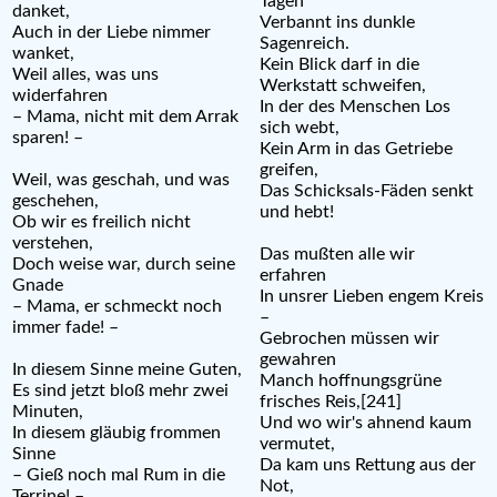
Tagen
danket,
Verbannt ins dunkle
Auch in der Liebe nimmer
Sagenreich.
wanket,
Kein Blick darf in die
Weil alles, was uns
Werkstatt schweifen,
widerfahren
In der des Menschen Los
– Mama, nicht mit dem Arrak
sich webt,
sparen! –
Kein Arm in das Getriebe
greifen,
Weil, was geschah, und was
Das Schicksals-Fäden senkt
geschehen,
und hebt!
Ob wir es freilich nicht
verstehen,
Das mußten alle wir
Doch weise war, durch seine
erfahren
Gnade
In unsrer Lieben engem Kreis
– Mama, er schmeckt noch
–
immer fade! –
Gebrochen müssen wir
gewahren
In diesem Sinne meine Guten,
Manch hoffnungsgrüne
Es sind jetzt bloß mehr zwei
frisches Reis,[241]
Minuten,
Und wo wir's ahnend kaum
In diesem gläubig frommen
vermutet,
Sinne
Da kam uns Rettung aus der
– Gieß noch mal Rum in die
Not,
Terrine! –