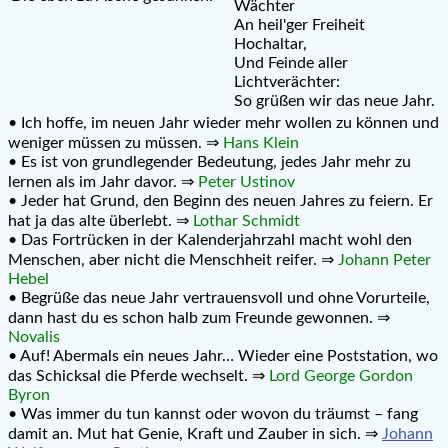
Wächter
An heil'ger Freiheit
Hochaltar,
Und Feinde aller
Lichtverächter:
So grüßen wir das neue Jahr.
• Ich hoffe, im neuen Jahr wieder mehr wollen zu können und
weniger müssen zu müssen. ⇒
Hans Klein
• Es ist von grundlegender Bedeutung, jedes Jahr mehr zu
lernen als im Jahr davor. ⇒
Peter Ustinov
• Jeder hat Grund, den Beginn des neuen Jahres zu feiern. Er
hat ja das alte überlebt. ⇒
Lothar Schmidt
• Das Fortrücken in der Kalenderjahrzahl macht wohl den
Menschen, aber nicht die Menschheit reifer. ⇒
Johann Peter
Hebel
• Begrüße das neue Jahr vertrauensvoll und ohne Vorurteile,
dann hast du es schon halb zum Freunde gewonnen. ⇒
Novalis
• Auf! Abermals ein neues Jahr… Wieder eine Poststation, wo
das Schicksal die Pferde wechselt. ⇒
Lord George Gordon
Byron
• Was immer du tun kannst oder wovon du träumst – fang
damit an. Mut hat Genie, Kraft und Zauber in sich. ⇒
Johann