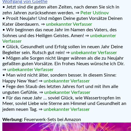
Wolfgang von Goethe
• Jetzt sind die guten alten Zeiten, nach denen Sie sich in
zehn Jahren zurücksehnen werden. ⇒
Peter Ustinov
• Prosit Neujahr! Und mögen Deine guten Vorsätze Deinen
Kater überdauern. ⇒
unbekannter Verfasser
• Wir beginnen das neue Jahr im Namen des Vaters, des
Sohnes und des Heiligen Geistes. Amen! ⇒
unbekannter
Verfasser
• Glück, Gesundheit und Erfolg sollen im neuen Jahr Deine
Begleiter sein. Rutsch gut rein! ⇒
unbekannter Verfasser
• Mögen alle Sorgen nicht länger währen als die zu Neujahr
gefaßten guten Vorsätze. Ein frohes Neues wünsche ich Dir.
⇒
unbekannter Verfasser
• Man wird nicht älter, sondern besser. In diesem Sinne:
Happy New Year! ⇒
unbekannter Verfasser
• Fege den Staub des letzten Jahres fort und mit ihm alle
unguten Gefühle. ⇒
unbekannter Verfasser
• Für das neue Jahr … soviel Glück, wie Wassertropfen im
Meer, soviel Liebe wie Sterne am Himmel und Gesundheit an
jedem neuen Tag. ⇒
unbekannter Verfasser
Werbung:
Feuerwerk-Sets bei Amazon