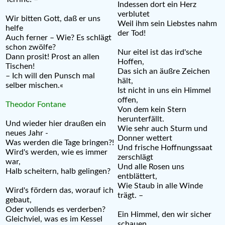
Indessen dort ein Herz
verblutet
Wir bitten Gott, daß er uns
Weil ihm sein Liebstes nahm
helfe
der Tod!
Auch ferner – Wie? Es schlägt
schon zwölfe?
Nur eitel ist das ird'sche
Dann prosit! Prost an allen
Hoffen,
Tischen!
Das sich an äußre Zeichen
– Ich will den Punsch mal
hält,
selber mischen.«
Ist nicht in uns ein Himmel
offen,
Theodor Fontane
Von dem kein Stern
herunterfällt.
Und wieder hier draußen ein
Wie sehr auch Sturm und
neues Jahr -
Donner wettert
Was werden die Tage bringen?!
Und frische Hoffnungssaat
Wird's werden, wie es immer
zerschlägt
war,
Und alle Rosen uns
Halb scheitern, halb gelingen?
entblättert,
Wie Staub in alle Winde
Wird's fördern das, worauf ich
trägt. –
gebaut,
Oder vollends es verderben?
Ein Himmel, den wir sicher
Gleichviel, was es im Kessel
schauen,