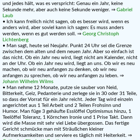
und jedes hält, was es verspricht: Genau ein Jahr, keine
Sekunde mehr, aber auch keine Sekunde weniger. ⇒
Gabriel
Laub
• Ich kann freilich nicht sagen, ob es besser wird, wenn es
anders wird, aber soviel kann ich sagen: Es muss anders
werden, wenn es gut werden soll. ⇒
Georg Christoph
Lichtenberg
• Man sagt, heute sei Neujahr. Punkt 24 Uhr sei die Grenze
zwischen dem alten und dem neuen Jahr. Aber so einfach ist
das nicht. Ob ein Jahr neu wird, liegt nicht am Kalender, nicht
an der Uhr. Ob ein Jahr neu wird, liegt an uns. Ob wir es neu
machen, ob wir neu anfangen zu denken, ob wir neu
anfangen zu sprechen, ob wir neu anfangen zu leben. ⇒
Johann Wilhelm Wilms
• Man nehme 12 Monate, putze sie sauber von Neid,
Bitterkeit, Geiz, Pedanterie und zerlege sie in 30 oder 31 Teile,
so dass der Vorrat für ein Jahr reicht. Jeder Tag wird einzeln
angerichtet aus 1 Teil Arbeit und 2 Teilen Frohsinn und
Humor. Man füge 3 gehäufte Esslöffel Optimismus hinzu, 1
Teelöffel Toleranz, 1 Körnchen Ironie und 1 Prise Takt. Dann
wird die Masse mit sehr viel Liebe übergossen. Das fertige
Gericht schmücke man mit Sträußchen kleiner
Aufmerksamkeiten und serviere es täglich mit Heiterkeit. ⇒