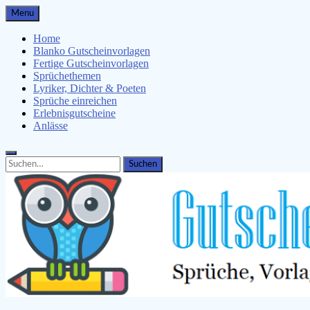
Skip
Menu
to
content
Home
Blanko Gutscheinvorlagen
Fertige Gutscheinvorlagen
Sprüchethemen
Lyriker, Dichter & Poeten
Sprüche einreichen
Erlebnisgutscheine
Anlässe
Search
Search
for: