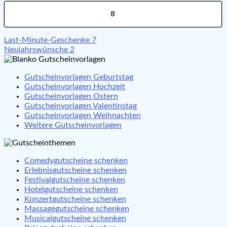
8
Beitragsnavigation
Last-Minute-Geschenke 7
Neujahrswünsche 2
Gutscheinvorlagen Geburtstag
Gutscheinvorlagen Hochzeit
Gutscheinvorlagen Ostern
Gutscheinvorlagen Valentinstag
Gutscheinvorlagen Weihnachten
Weitere Gutscheinvorlagen
Comedygutscheine schenken
Erlebnisgutscheine schenken
Festivalgutscheine schenken
Hotelgutscheine schenken
Konzertgutscheine schenken
Massagegutscheine schenken
Musicalgutscheine schenken