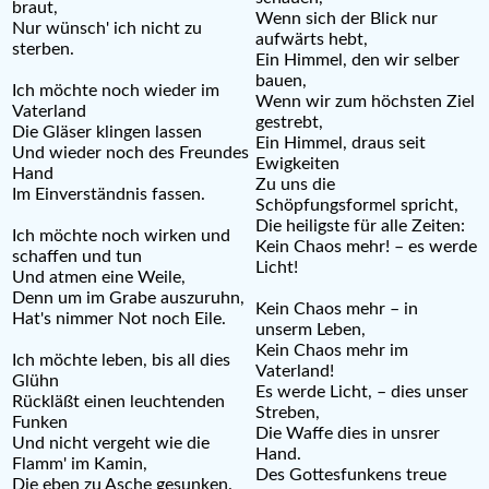
braut,
Wenn sich der Blick nur
Nur wünsch' ich nicht zu
aufwärts hebt,
sterben.
Ein Himmel, den wir selber
bauen,
Ich möchte noch wieder im
Wenn wir zum höchsten Ziel
Vaterland
gestrebt,
Die Gläser klingen lassen
Ein Himmel, draus seit
Und wieder noch des Freundes
Ewigkeiten
Hand
Zu uns die
Im Einverständnis fassen.
Schöpfungsformel spricht,
Die heiligste für alle Zeiten:
Ich möchte noch wirken und
Kein Chaos mehr! – es werde
schaffen und tun
Licht!
Und atmen eine Weile,
Denn um im Grabe auszuruhn,
Kein Chaos mehr – in
Hat's nimmer Not noch Eile.
unserm Leben,
Kein Chaos mehr im
Ich möchte leben, bis all dies
Vaterland!
Glühn
Es werde Licht, – dies unser
Rückläßt einen leuchtenden
Streben,
Funken
Die Waffe dies in unsrer
Und nicht vergeht wie die
Hand.
Flamm' im Kamin,
Des Gottesfunkens treue
Die eben zu Asche gesunken.