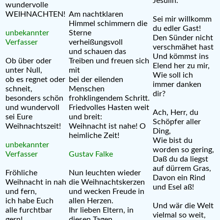
Jesulin.
wundervolle
WEIHNACHTEN!
Am nachtklaren
Sei mir willkomm
Himmel schimmern die
du edler Gast!
unbekannter
Sterne
Den Sünder nicht
Verfasser
verheißungsvoll
verschmähet hast
und schauen das
Und kömmst ins
Ob über oder
Treiben und freuen sich
Elend her zu mir,
unter Null,
mit
Wie soll ich
ob es regnet oder
bei der eilenden
immer danken
schneit,
Menschen
dir?
besonders schön
frohklingendem Schritt.
und wundervoll
Friedvolles Hasten weit
Ach, Herr, du
sei Eure
und breit:
Schöpfer aller
Weihnachtszeit!
Weihnacht ist nahe! O
Ding,
heimliche Zeit!
Wie bist du
unbekannter
worden so gering,
Verfasser
Gustav Falke
Daß du da liegst
auf dürrem Gras,
Fröhliche
Nun leuchten wieder
Davon ein Rind
Weihnacht in nah
die Weihnachtskerzen
und Esel aß!
und fern,
und wecken Freude in
ich habe Euch
allen Herzen.
Und wär die Welt
alle furchtbar
Ihr lieben Eltern, in
vielmal so weit,
gern!
diesen Tagen,