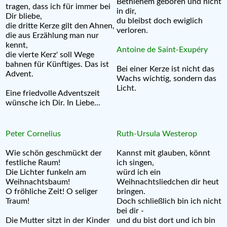
Bethlehem geboren und nicht
tragen, dass ich für immer bei
in dir,
Dir bliebe,
du bleibst doch ewiglich
die dritte Kerze gilt den Ahnen,
verloren.
die aus Erzählung man nur
kennt,
Antoine de Saint-Exupéry
die vierte Kerz' soll Wege
bahnen für Künftiges. Das ist
Bei einer Kerze ist nicht das
Advent.
Wachs wichtig, sondern das
Licht.
Eine friedvolle Adventszeit
wünsche ich Dir. In Liebe...
Peter Cornelius
Ruth-Ursula Westerop
Wie schön geschmückt der
Kannst mit glauben, könnt
festliche Raum!
ich singen,
Die Lichter funkeln am
würd ich ein
Weihnachtsbaum!
Weihnachtsliedchen dir heut
O fröhliche Zeit! O seliger
bringen.
Traum!
Doch schließlich bin ich nicht
bei dir -
Die Mutter sitzt in der Kinder
und du bist dort und ich bin