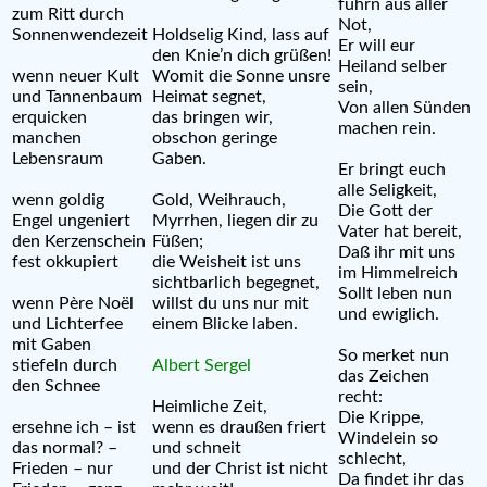
führn aus aller
zum Ritt durch
Not,
Sonnenwendezeit
Holdselig Kind, lass auf
Er will eur
den Knie’n dich grüßen!
Heiland selber
wenn neuer Kult
Womit die Sonne unsre
sein,
und Tannenbaum
Heimat segnet,
Von allen Sünden
erquicken
das bringen wir,
machen rein.
manchen
obschon geringe
Lebensraum
Gaben.
Er bringt euch
alle Seligkeit,
wenn goldig
Gold, Weihrauch,
Die Gott der
Engel ungeniert
Myrrhen, liegen dir zu
Vater hat bereit,
den Kerzenschein
Füßen;
Daß ihr mit uns
fest okkupiert
die Weisheit ist uns
im Himmelreich
sichtbarlich begegnet,
Sollt leben nun
wenn Père Noël
willst du uns nur mit
und ewiglich.
und Lichterfee
einem Blicke laben.
mit Gaben
So merket nun
stiefeln durch
Albert Sergel
das Zeichen
den Schnee
recht:
Heimliche Zeit,
Die Krippe,
ersehne ich – ist
wenn es draußen friert
Windelein so
das normal? –
und schneit
schlecht,
Frieden – nur
und der Christ ist nicht
Da findet ihr das