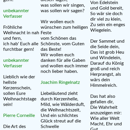
Von Edelstein
was sollen wir singen,
und Gold bereit,
unbekannter
was sollen wir sagen?
So wär sie doch
Verfasser
dir viel zu klein,
Wir wollen euch
Zu sein ein enges
Fröhliche
wünschen zum heiligen
Wiegelein.
Weihnacht in nah
Feste
und fern,
vom Schönen das
Der Sammet und
ich hab' Euch alle
Schönste, vom Guten
die Seide dein,
furchtbar gern!
das Beste!
Das ist grob Heu
Wir wollen euch
und Windelein,
unbekannter
danken für alle Gaben
Darauf du König
Verfasser
und wollen euch immer
groß und reich
noch lieber haben.
Herprangst, als
Lieblich wie der
wärs dein
hellste
Joachim Ringelnatz
Himmelreich.
Kerzenschein,
sollen Eure
Liebeläutend zieht
Das hat also
Weihnachtstage
durch Kerzenhelle,
gefallen dir,
sein!
Mild, wie Wälderduft,
Die Wahrheit
die Weihnachtszeit,
anzuzeigen mir:
Pierre Corneille
Und ein schlichtes
Wie aller Welt
Glück streut auf die
Macht, Ehr und
Die Art des
Schwelle
Gut