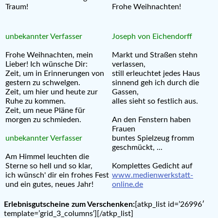
Traum!
Frohe Weihnachten!
unbekannter Verfasser
Joseph von Eichendorff
Frohe Weihnachten, mein
Markt und Straßen stehn
Lieber! Ich wünsche Dir:
verlassen,
Zeit, um in Erinnerungen von
still erleuchtet jedes Haus
gestern zu schwelgen.
sinnend geh ich durch die
Zeit, um hier und heute zur
Gassen,
Ruhe zu kommen.
alles sieht so festlich aus.
Zeit, um neue Pläne für
morgen zu schmieden.
An den Fenstern haben
Frauen
unbekannter Verfasser
buntes Spielzeug fromm
geschmückt, ...
Am Himmel leuchten die
Sterne so hell und so klar,
Komplettes Gedicht auf
ich wünsch' dir ein frohes Fest
www.medienwerkstatt-
und ein gutes, neues Jahr!
online.de
Erlebnisgutscheine zum Verschenken:
[atkp_list id=’26996′
template=’grid_3_columns‘][/atkp_list]