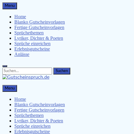
Skip
Menu
to
content
Home
Blanko Gutscheinvorlagen
Fertige Gutscheinvorlagen
Sprüchethemen
Lyriker, Dichter & Poeten
Sprüche einreichen
Erlebnisgutscheine
Anlässe
Search
Search
for:
Gutscheinspruch.de
Menu
Gutscheinsprüche & Gutscheinvorlagen finden
Home
Blanko Gutscheinvorlagen
Fertige Gutscheinvorlagen
Sprüchethemen
Lyriker, Dichter & Poeten
Sprüche einreichen
Erlebnisgutscheine