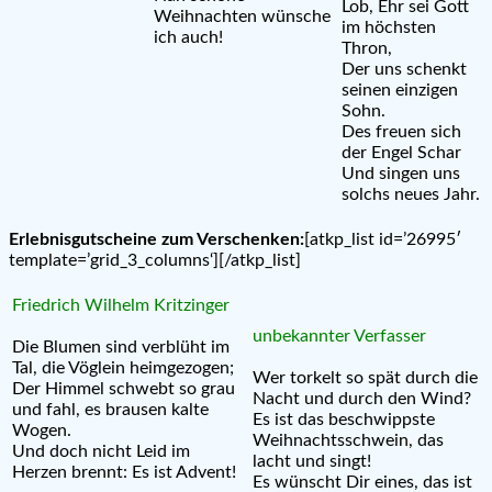
Lob, Ehr sei Gott
Weihnachten wünsche
im höchsten
ich auch!
Thron,
Der uns schenkt
seinen einzigen
Sohn.
Des freuen sich
der Engel Schar
Und singen uns
solchs neues Jahr.
Erlebnisgutscheine zum Verschenken:
[atkp_list id=’26995′
template=’grid_3_columns‘][/atkp_list]
Friedrich Wilhelm Kritzinger
unbekannter Verfasser
Die Blumen sind verblüht im
Tal, die Vöglein heimgezogen;
Wer torkelt so spät durch die
Der Himmel schwebt so grau
Nacht und durch den Wind?
und fahl, es brausen kalte
Es ist das beschwippste
Wogen.
Weihnachtsschwein, das
Und doch nicht Leid im
lacht und singt!
Herzen brennt: Es ist Advent!
Es wünscht Dir eines, das ist