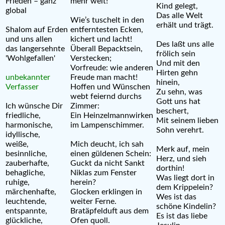
Frieden – ganz
mehr weit!
Kind gelegt,
global
Das alle Welt
Wie’s tuschelt in den
erhält und trägt.
Shalom auf Erden
entferntesten Ecken,
und uns allen
kichert und lacht!
Des laßt uns alle
das langersehnte
Überall Bepacktsein,
frölich sein
'Wohlgefallen'
Verstecken;
Und mit den
Vorfreude: wie anderen
Hirten gehn
unbekannter
Freude man macht!
hinein,
Verfasser
Hoffen und Wünschen
Zu sehn, was
webt feiernd durchs
Gott uns hat
Ich wünsche Dir
Zimmer:
beschert,
friedliche,
Ein Heinzelmannwirken
Mit seinem lieben
harmonische,
im Lampenschimmer.
Sohn verehrt.
idyllische,
weiße,
Mich deucht, ich sah
Merk auf, mein
besinnliche,
einen güldenen Schein:
Herz, und sieh
zauberhafte,
Guckt da nicht Sankt
dorthin!
behagliche,
Niklas zum Fenster
Was liegt dort in
ruhige,
herein?
dem Krippelein?
märchenhafte,
Glocken erklingen in
Wes ist das
leuchtende,
weiter Ferne.
schöne Kindelin?
entspannte,
Bratäpfelduft aus dem
Es ist das liebe
glückliche,
Ofen quoll.