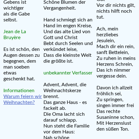
Gebens ist
Schöne Blumen der
Vor dir nichts gilt,
wichtiger
Vergangenheit.
nichts hilft noch
als die Gabe
tut.
selbst.
Hand schmiegt sich an
Hand im engen Kreise,
Ach, mein
Jean de La
Und das alte Lied von
herzliebes
Bruyère
Gott und Christ
Jesulein,
Bebt durch Seelen und
Mach dir ein rein,
Es ist schön, den
verkündet leise,
sanft Bettelein,
Augen dessen zu
Dass die kleinste Welt
Zu ruhen in meins
begegnen, dem
die größte ist.
Herzens Schrein,
man soeben
Das ich nimmer
etwas
unbekannter Verfasser
vergesse dein.
geschenkt hat.
Advent, Advent, die
Davon ich allzeit
Informationen
Weihnachtskerze
fröhlich sei,
Warum feiern wir
brennt.
Zu springen,
Weihnachten?
Das ganze Haus - es
singen immer frei
fackelt ab.
Das rechte
Die Oma lacht sich
Susaninne schon,
darauf schlapp.
Mit Herzenslust
Nun steht die Familie
den süßen Ton.
vor dem Haus:
Nah schöne