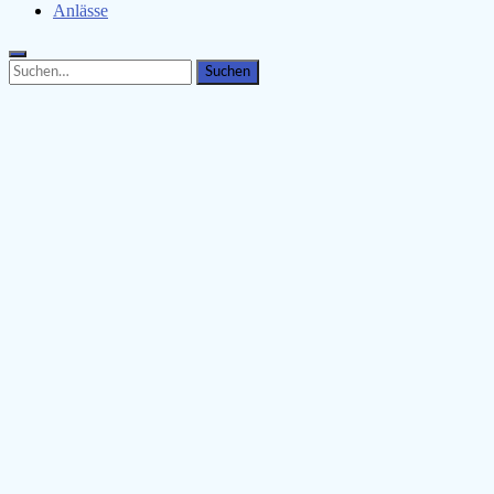
Anlässe
Search
Search
for: