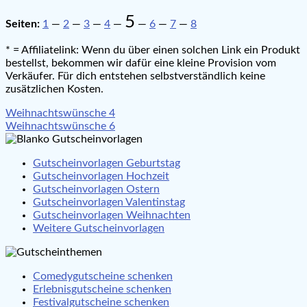
5
Seiten:
1
—
2
—
3
—
4
—
—
6
—
7
—
8
* = Affiliatelink: Wenn du über einen solchen Link ein Produkt
bestellst, bekommen wir dafür eine kleine Provision vom
Verkäufer. Für dich entstehen selbstverständlich keine
zusätzlichen Kosten.
Beitragsnavigation
Weihnachtswünsche 4
Weihnachtswünsche 6
Gutscheinvorlagen Geburtstag
Gutscheinvorlagen Hochzeit
Gutscheinvorlagen Ostern
Gutscheinvorlagen Valentinstag
Gutscheinvorlagen Weihnachten
Weitere Gutscheinvorlagen
Comedygutscheine schenken
Erlebnisgutscheine schenken
Festivalgutscheine schenken