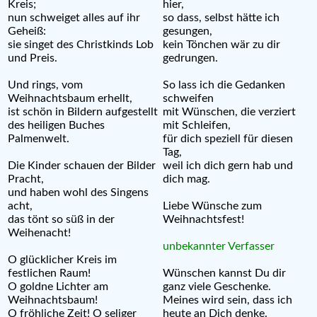
Kreis;
hier,
nun schweiget alles auf ihr
so dass, selbst hätte ich
Geheiß:
gesungen,
sie singet des Christkinds Lob
kein Tönchen wär zu dir
und Preis.
gedrungen.
Und rings, vom
So lass ich die Gedanken
Weihnachtsbaum erhellt,
schweifen
ist schön in Bildern aufgestellt
mit Wünschen, die verziert
des heiligen Buches
mit Schleifen,
Palmenwelt.
für dich speziell für diesen
Tag,
Die Kinder schauen der Bilder
weil ich dich gern hab und
Pracht,
dich mag.
und haben wohl des Singens
acht,
Liebe Wünsche zum
das tönt so süß in der
Weihnachtsfest!
Weihenacht!
unbekannter Verfasser
O glücklicher Kreis im
festlichen Raum!
Wünschen kannst Du dir
O goldne Lichter am
ganz viele Geschenke.
Weihnachtsbaum!
Meines wird sein, dass ich
O fröhliche Zeit! O seliger
heute an Dich denke.