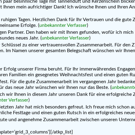
in paar besinnliche Tage mit Tannenduft und Kerzenschein blicke
t Ihnen mein aufrichtiger Dank! Ich wünsche Ihnen und Ihren An
ar ruhigen Tagen. Herzlichen Dank für Ihr Vertrauen und die gu
meinsame Erfolge. (
unbekannter Verfasser
)
igen Partner. Den haben wir mit Ihnen gefunden, wofür ich mich
sundes neues Jahr. (
unbekannter Verfasser
)
 Schlüssel zu einer vertrauensvollen Zusammenarbeit. Für den 
n. Im Namen unserer gesamten Belegschaft wünschen wir Ihnen f
 der Erfolg unserer Firma beruht. Für Ihr immerwährendes Engag
hren Familien ein gesegnetes Weihnachtsfest und einen guten Rut
st. Für die gute Zusammenarbeit im vergangenen Jahr bedanken 
Für das neue Jahr wünschen wir Ihnen nur das Beste. (
unbekannte
ch wir Ihnen in diesem Jahr unseren Dank für eine erfolgreich
ter Verfasser
)
etzten Jahr hat mich besonders gefreut. Ich freue mich schon a
liche Festtage und einen guten Rutsch in ein erfolgreiches neues
gute und angenehme Zusammenarbeit zwischen unseren Unterneh
mplate=’grid_3_columns‘][/atkp_list]