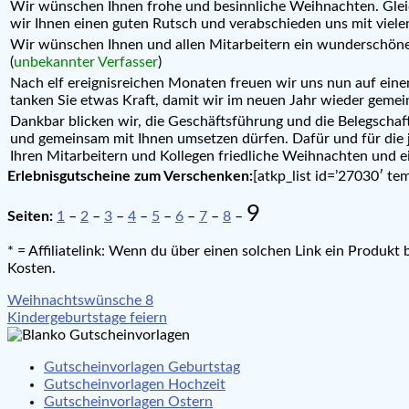
Wir wünschen Ihnen frohe und besinnliche Weihnachten. Glei
wir Ihnen einen guten Rutsch und verabschieden uns mit vielen 
Wir wünschen Ihnen und allen Mitarbeitern ein wunderschönes 
(
unbekannter Verfasser
)
Nach elf ereignisreichen Monaten freuen wir uns nun auf eine
tanken Sie etwas Kraft, damit wir im neuen Jahr wieder gemei
Dankbar blicken wir, die Geschäftsführung und die Belegschaft 
und gemeinsam mit Ihnen umsetzen dürfen. Dafür und für die 
Ihren Mitarbeitern und Kollegen friedliche Weihnachten und ei
Erlebnisgutscheine zum Verschenken:
[atkp_list id=’27030′ te
9
Seiten:
1
–
2
–
3
–
4
–
5
–
6
–
7
–
8
–
* = Affiliatelink: Wenn du über einen solchen Link ein Produkt
Kosten.
Beitragsnavigation
Weihnachtswünsche 8
Kindergeburtstage feiern
Gutscheinvorlagen Geburtstag
Gutscheinvorlagen Hochzeit
Gutscheinvorlagen Ostern