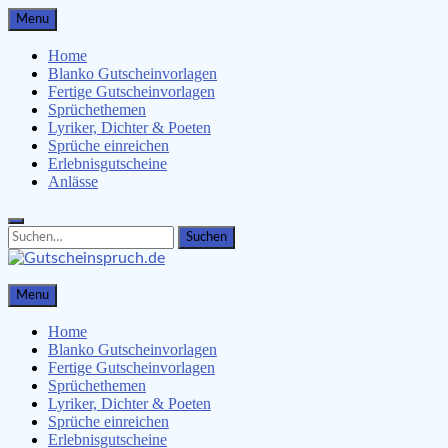
Skip
Menu
to
content
Home
Blanko Gutscheinvorlagen
Fertige Gutscheinvorlagen
Sprüchethemen
Lyriker, Dichter & Poeten
Sprüche einreichen
Erlebnisgutscheine
Anlässe
Search
Search
for:
Gutscheinspruch.de
Menu
Gutscheinsprüche & Gutscheinvorlagen finden
Home
Blanko Gutscheinvorlagen
Fertige Gutscheinvorlagen
Sprüchethemen
Lyriker, Dichter & Poeten
Sprüche einreichen
Erlebnisgutscheine