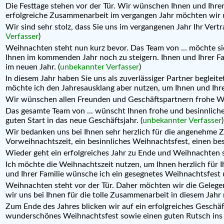
Die Festtage stehen vor der Tür. Wir wünschen Ihnen und Ihr
erfolgreiche Zusammenarbeit im vergangen Jahr möchten wir u
Wir sind sehr stolz, dass Sie uns im vergangenen Jahr Ihr Ve
Verfasser
)
Weihnachten steht nun kurz bevor. Das Team von ... möchte si
Ihnen im kommenden Jahr noch zu steigern. Ihnen und Ihrer Fa
im neuen Jahr. (
unbekannter Verfasser
)
In diesem Jahr haben Sie uns als zuverlässiger Partner beglei
möchte ich den Jahresausklang aber nutzen, um Ihnen und Ihrer
Wir wünschen allen Freunden und Geschäftspartnern frohe Weih
Das gesamte Team von ... wünscht Ihnen frohe und besinnlich
guten Start in das neue Geschäftsjahr. (
unbekannter Verfasser
)
Wir bedanken uns bei Ihnen sehr herzlich für die angenehme Z
Vorweihnachtszeit, ein besinnliches Weihnachtsfest, einen be
Wieder geht ein erfolgreiches Jahr zu Ende und Weihnachten 
Ich möchte die Weihnachtszeit nutzen, um Ihnen herzlich für 
und Ihrer Familie wünsche ich ein gesegnetes Weihnachtsfest un
Weihnachten steht vor der Tür. Daher möchten wir die Gelege
wir uns bei Ihnen für die tolle Zusammenarbeit in diesem Jahr 
Zum Ende des Jahres blicken wir auf ein erfolgreiches Geschäf
wunderschönes Weihnachtsfest sowie einen guten Rutsch ins J