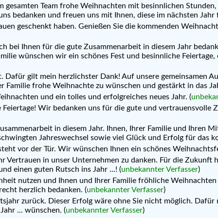
em gesamten Team frohe Weihnachten mit besinnlichen Stunden,
ns bedanken und freuen uns mit Ihnen, diese im nächsten Jahr f
rtrauen geschenkt haben. Genießen Sie die kommenden Weihnachtsf
ch bei Ihnen für die gute Zusammenarbeit in diesem Jahr bedan
milie wünschen wir ein schönes Fest und besinnliche Feiertage, 
tet. Dafür gilt mein herzlichster Dank! Auf unsere gemeinsamen
 Familie frohe Weihnachte zu wünschen und gestärkt in das Jahr 
nachten und ein tolles und erfolgreiches neues Jahr. (
unbekan
e Feiertage! Wir bedanken uns für die gute und vertrauensvolle
usammenarbeit in diesem Jahr. Ihnen, Ihrer Familie und Ihren M
schwingten Jahreswechsel sowie viel Glück und Erfolg für das k
steht vor der Tür. Wir wünschen Ihnen ein schönes Weihnachtsfe
Ihr Vertrauen in unser Unternehmen zu danken. Für die Zukunft h
d einen guten Rutsch ins Jahr ...! (
unbekannter Verfasser
)
nheit nutzen und Ihnen und Ihrer Familie fröhliche Weihnachten
recht herzlich bedanken. (
unbekannter Verfasser
)
tsjahr zurück. Dieser Erfolg wäre ohne Sie nicht möglich. Dafür
ahr ... wünschen. (
unbekannter Verfasser
)