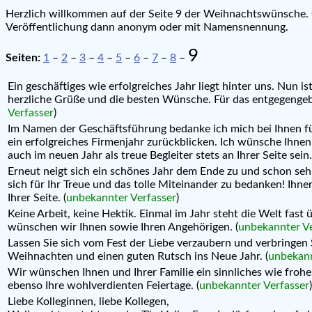
Herzlich willkommen auf der Seite 9 der Weihnachtswünsche.
Veröffentlichung dann anonym oder mit Namensnennung.
9
Seiten:
1
–
2
–
3
–
4
–
5
–
6
–
7
–
8
–
Ein geschäftiges wie erfolgreiches Jahr liegt hinter uns. Nun
herzliche Grüße und die besten Wünsche. Für das entgegengeb
Verfasser
)
Im Namen der Geschäftsführung bedanke ich mich bei Ihnen fü
ein erfolgreiches Firmenjahr zurückblicken. Ich wünsche Ihne
auch im neuen Jahr als treue Begleiter stets an Ihrer Seite sein.
Erneut neigt sich ein schönes Jahr dem Ende zu und schon sehr 
sich für Ihr Treue und das tolle Miteinander zu bedanken! Ih
Ihrer Seite. (
unbekannter Verfasser
)
Keine Arbeit, keine Hektik. Einmal im Jahr steht die Welt fast
wünschen wir Ihnen sowie Ihren Angehörigen. (
unbekannter Ve
Lassen Sie sich vom Fest der Liebe verzaubern und verbringe
Weihnachten und einen guten Rutsch ins Neue Jahr. (
unbekann
Wir wünschen Ihnen und Ihrer Familie ein sinnliches wie frohe
ebenso Ihre wohlverdienten Feiertage. (
unbekannter Verfasser
)
Liebe Kolleginnen, liebe Kollegen,