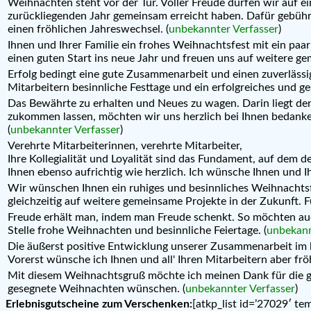
Weihnachten steht vor der Tür. Voller Freude dürfen wir auf e
zurückliegenden Jahr gemeinsam erreicht haben. Dafür gebühr
einen fröhlichen Jahreswechsel. (
unbekannter Verfasser
)
Ihnen und Ihrer Familie ein frohes Weihnachtsfest mit ein pa
einen guten Start ins neue Jahr und freuen uns auf weitere ge
Erfolg bedingt eine gute Zusammenarbeit und einen zuverläss
Mitarbeitern besinnliche Festtage und ein erfolgreiches und ge
Das Bewährte zu erhalten und Neues zu wagen. Darin liegt der
zukommen lassen, möchten wir uns herzlich bei Ihnen bedanke
(
unbekannter Verfasser
)
Verehrte Mitarbeiterinnen, verehrte Mitarbeiter,
Ihre Kollegialität und Loyalität sind das Fundament, auf dem
Ihnen ebenso aufrichtig wie herzlich. Ich wünsche Ihnen und I
Wir wünschen Ihnen ein ruhiges und besinnliches Weihnachtsfe
gleichzeitig auf weitere gemeinsame Projekte in der Zukunft. 
Freude erhält man, indem man Freude schenkt. So möchten au
Stelle frohe Weihnachten und besinnliche Feiertage. (
unbekann
Die äußerst positive Entwicklung unserer Zusammenarbeit im l
Vorerst wünsche ich Ihnen und all' Ihren Mitarbeitern aber fröh
Mit diesem Weihnachtsgruß möchte ich meinen Dank für die 
gesegnete Weihnachten wünschen. (
unbekannter Verfasser
)
Erlebnisgutscheine zum Verschenken:
[atkp_list id=’27029′ te